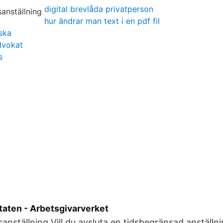
digital brevlåda privatperson
hur ändrar man text i en pdf fil
ska
dvokat
s
staten - Arbetsgivarverket
sanställning Vill du avsluta en tidsbegränsad anställnin