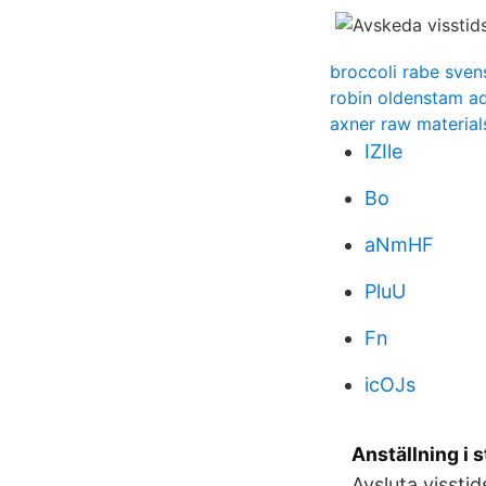
broccoli rabe sven
robin oldenstam a
axner raw material
IZIle
Bo
aNmHF
PluU
Fn
icOJs
Anställning i 
Avsluta visstid