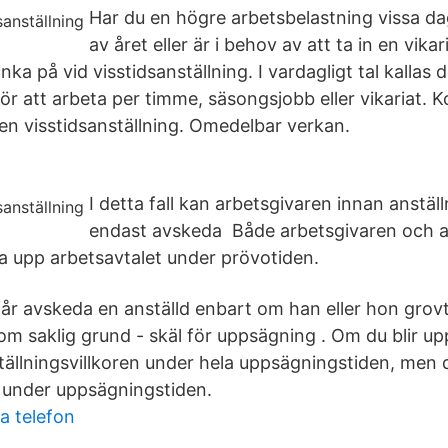
Har du en högre arbetsbelastning vissa dag
av året eller är i behov av att ta in en vikar
ka på vid visstidsanställning. I vardagligt tal kallas
för att arbeta per timme, säsongsjobb eller vikariat. K
en visstidsanställning. Omedelbar verkan.
I detta fall kan arbetsgivaren innan anställ
endast avskeda Både arbetsgivaren och a
ga upp arbetsavtalet under prövotiden.
får avskeda en anställd enbart om han eller hon grovt
 om saklig grund - skäl för uppsägning . Om du blir u
tällningsvillkoren under hela uppsägningstiden, men
 under uppsägningstiden.
a telefon