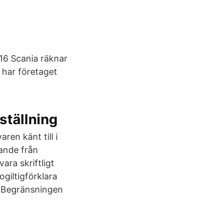
-16 Scania räknar
 har företaget
tällning
en känt till i
ande från
ara skriftligt
ogiltigförklara
 . Begränsningen