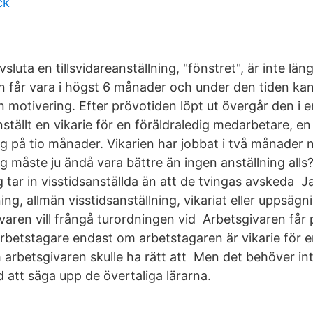
ck
sluta en tillsvidareanställning, "fönstret", är inte län
n får vara i högst 6 månader och under den tiden ka
 motivering. Efter prövotiden löpt ut övergår den i e
ställt en vikarie för en föräldraledig medarbetare, en
ing på tio månader. Vikarien har jobbat i två månader
ng måste ju ändå vara bättre än ingen anställning alls?
g tar in visstidsanställda än att de tvingas avskeda J
ning, allmän visstidsanställning, vikariat eller uppsägn
varen vill frångå turordningen vid Arbetsgivaren får 
arbetstagare endast om arbetstagaren är vikarie för e
 arbetsgivaren skulle ha rätt att Men det behöver int
d att säga upp de övertaliga lärarna.