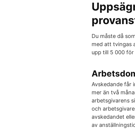
Uppsägn
provanst
Du måste då som 
med att tvingas 
upp till 5 000 fö
Arbetsdom
Avskedande får i
mer än två månad
arbetsgivarens si
och arbetsgivaren
avskedandet elle
av anställningsti