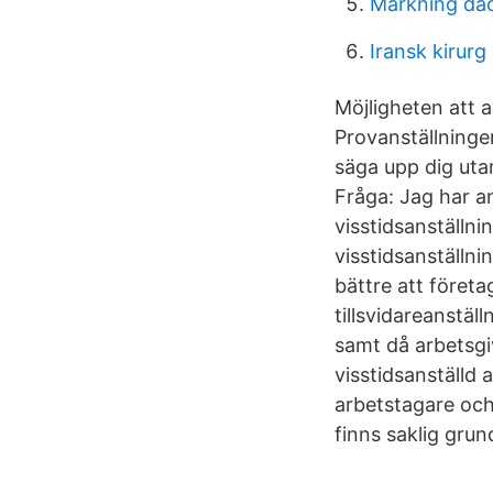
Markning da
Iransk kirurg
Möjligheten att av
Provanställninge
säga upp dig utan
Fråga: Jag har an
visstidsanställn
visstidsanställni
bättre att företa
tillsvidareanställ
samt då arbetsgi
visstidsanställd 
arbetstagare och
finns saklig grun