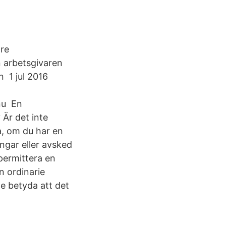
gre
n arbetsgivaren
n 1 jul 2016
 nu En
 Är det inte
a, om du har en
ingar eller avsked
permittera en
n ordinarie
e betyda att det