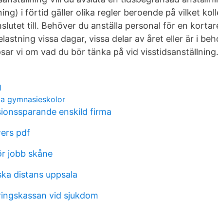
ning) i förtid gäller olika regler beroende på vilket kol
slutet till. Behöver du anställa personal för en kortar
astning vissa dagar, vissa delar av året eller är i beh
psar vi om vad du bör tänka på vid visstidsanställning
l
ta gymnasieskolor
ionssparande enskild firma
wers pdf
ör jobb skåne
ka distans uppsala
ringskassan vid sjukdom