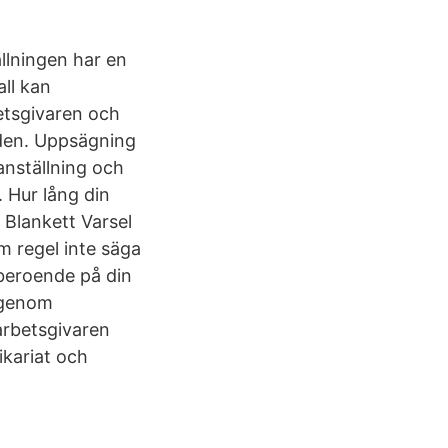
ällningen har en
all kan
etsgivaren och
iden. Uppsägning
anställning och
. Hur lång din
 Blankett Varsel
m regel inte säga
r beroende på din
g genom
arbetsgivaren
ikariat och