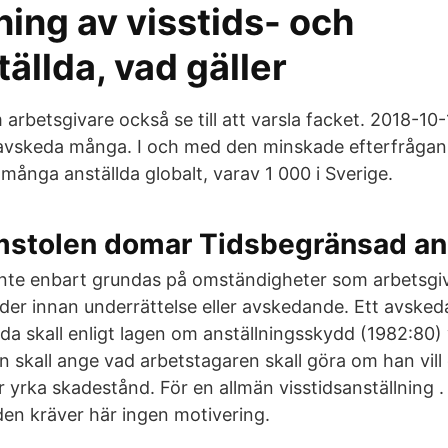
ing av visstids- och
ällda, vad gäller
arbetsgivare också se till att varsla facket. 2018-10
avskeda många. I och med den minskade efterfrågan
r många anställda globalt, varav 1 000 i Sverige.
stolen domar Tidsbegränsad ans
nte enbart grundas på omständigheter som arbetsgivar
er innan underrättelse eller avskedande. Ett avsked
da skall enligt lagen om anställningsskydd (1982:80) v
 skall ange vad arbetstagaren skall göra om han vill 
r yrka skadestånd. För en allmän visstidsanställning
den kräver här ingen motivering.