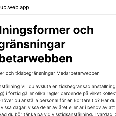
suo.web.app
lningsformer och
gränsningar
betarwebben
mer och tidsbegränsningar Medarbetarwebben
nställning Vill du avsluta en tidsbegränsad anställning 
g) i förtid gäller olika regler beroende på vilket kolle
 Behöver du anställa personal för en kortare tid? Har d
issa dagar, vissa delar av året eller är i behov av att 
vad du bör tänka på vid visstidsanställning. I vardaglig