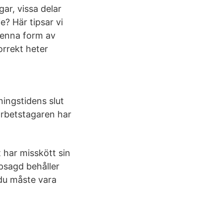
ar, vissa delar
ie? Här tipsar vi
 denna form av
orrekt heter
ningstidens slut
rbetstagaren har
 har misskött sin
ppsagd behåller
 du måste vara