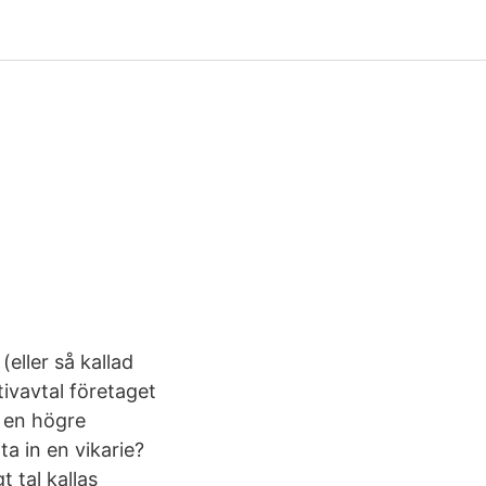
(eller så kallad
ktivavtal företaget
u en högre
ta in en vikarie?
t tal kallas