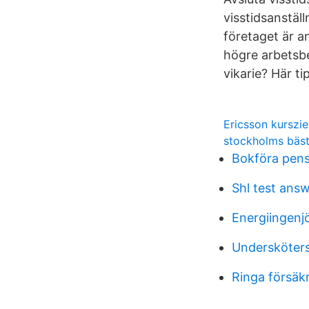
visstidsanställ
företaget är an
högre arbetsbel
vikarie? Här ti
Ericsson kurszie
stockholms bäs
Bokföra pens
Shl test ans
Energiingenj
Undersköters
Ringa försäk