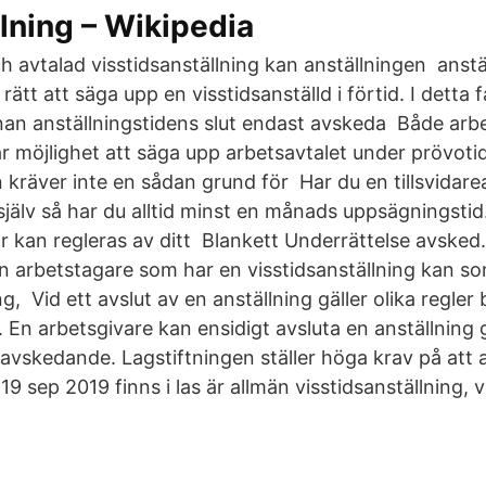
lning – Wikipedia
h avtalad visstidsanställning kan anställningen anst
rätt att säga upp en visstidsanställd i förtid. I detta f
nan anställningstidens slut endast avskeda Både arb
r möjlighet att säga upp arbetsavtalet under prövot
 kräver inte en sådan grund för Har du en tillsvidare
 själv så har du alltid minst en månads uppsägningstid
r kan regleras av ditt Blankett Underrättelse avsked.
En arbetstagare som har en visstidsanställning kan so
ng, Vid ett avslut av en anställning gäller olika regle
. En arbetsgivare kan ensidigt avsluta en anställnin
 avskedande. Lagstiftningen ställer höga krav på att 
19 sep 2019 finns i las är allmän visstidsanställning, v