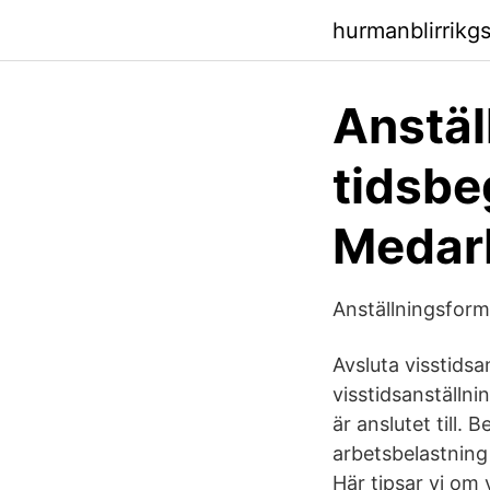
hurmanblirrikg
Anstäl
tidsbe
Medar
Anställningsfor
Avsluta visstidsa
visstidsanställnin
är anslutet till.
arbetsbelastning v
Här tipsar vi om 