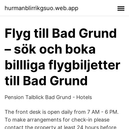
hurmanblirrikgsuo.web.app
Flyg till Bad Grund
– sök och boka
billliga flygbiljetter
till Bad Grund
Pension Talblick Bad Grund - Hotels
The front desk is open daily from 7 AM - 6 PM.
To make arrangements for check-in please
contact the property at least 24 hours before