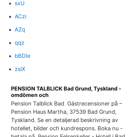
sxU
ACzi
AZq
qqz
bBDIe
zsiX
PENSION TALBLICK Bad Grund, Tyskland -
omdömen och
Pension Talblick Bad Gästrecensioner på –
Pension Haus Martha, 37539 Bad Grund,
Tyskland. Se en detaljerad beskrivning av
hotellet, bilder och kundrespons. Boka nu -
betala på Pension Felsenkeller - Hotell i Bad