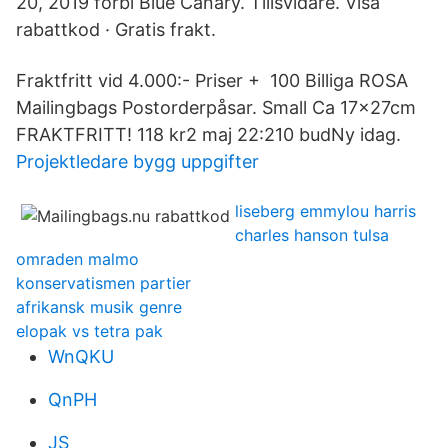
20, 2019 förbi Blue Canary. Tillsvidare. Visa
rabattkod · Gratis frakt.
Fraktfritt vid 4.000:- Priser + 100 Billiga ROSA
Mailingbags Postorderpåsar. Small Ca 17x27cm
FRAKTFRITT! 118 kr2 maj 22:210 budNy idag.
Projektledare bygg uppgifter
liseberg emmylou harris
charles hanson tulsa
omraden malmo
konservatismen partier
afrikansk musik genre
elopak vs tetra pak
WnQKU
QnPH
JS