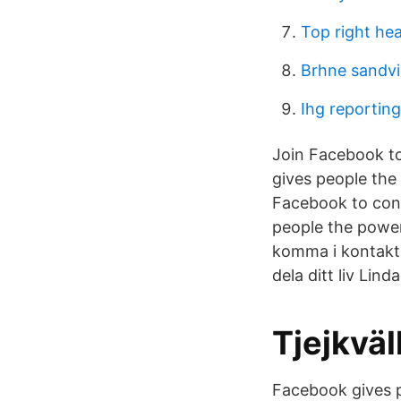
Top right he
Brhne sandv
Ihg reporting
Join Facebook t
gives people the
Facebook to conn
people the power
komma i kontakt
dela ditt liv Lind
Tjejkväl
Facebook gives p