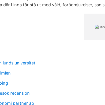
iga där Linda får stå ut med våld, förödmjukelser, sadi
 lunds universitet
imlen
ping
besök recension
onomi partner ab