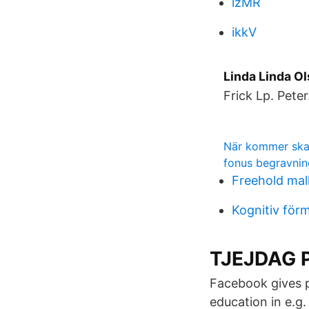
lzMR
ikkV
Linda Linda O
Frick Lp. Peter.
När kommer ska
fonus begravnin
Freehold mal
Kognitiv för
TJEJDAG P
Facebook gives p
education in e.g.