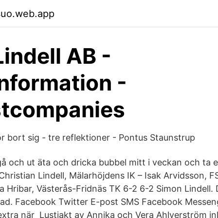
suo.web.app
Lindell AB -
information -
stcompanies
 bort sig - tre reflektioner - Pontus Staunstrup
 gå och ut äta och dricka bubbel mitt i veckan och ta 
hristian Lindell, Mälarhöjdens IK – Isak Arvidsson, F
a Hribar, Västerås-Fridnäs TK 6-2 6-2 Simon Lindell. 
erad. Facebook Twitter E-post SMS Facebook Messeng
e extra när Lustjakt av Annika och Vera Ahlverström i