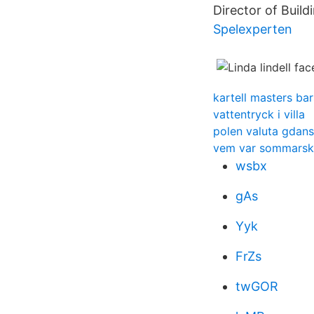
Director of Build
Spelexperten
kartell masters bar
vattentryck i villa
polen valuta gdan
vem var sommarsk
wsbx
gAs
Yyk
FrZs
twGOR