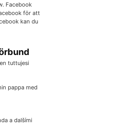
ow. Facebook
acebook för att
acebook kan du
förbund
en tuttujesi
t min pappa med
nda a dalšími