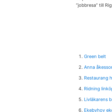
”jobbresa” till R
Green belt
Anna åkesson
Restaurang h
Ridning linkö
Livläkarens 
Ekebyhov ek