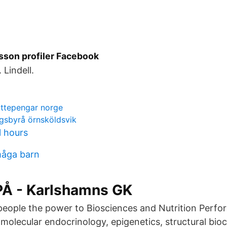
lsson profiler Facebook
 Lindell.
ttepengar norge
gsbyrå örnsköldsvik
l hours
måga barn
Å - Karlshamns GK
eople the power to Biosciences and Nutrition Perfo
 molecular endocrinology, epigenetics, structural bioc