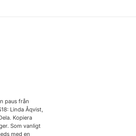
en paus från
S18: Linda Åqvist,
Dela. Kopiera
er. Som vanligt
nleds med en