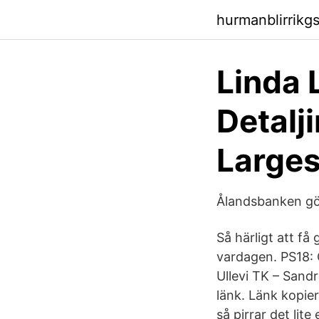
hurmanblirrikg
Linda 
Detalj
Large
Ålandsbanken gör
Så härligt att få
vardagen. PS18: C
Ullevi TK – Sandr
länk. Länk kopi
så pirrar det lit