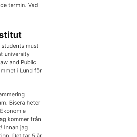
nde termin. Vad
stitut
 students must
t university
Law and Public
ammet i Lund för
rammering
am. Bisera heter
m Ekonomie
 Jag kommer från
! Innan jag
ion. Det tar 5 år