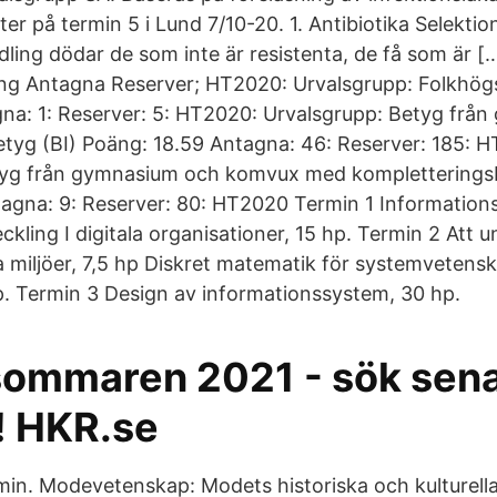
ter på termin 5 i Lund 7/10-20. 1. Antibiotika Selektio
dling dödar de som inte är resistenta, de få som är [
ng Antagna Reserver; HT2020: Urvalsgrupp: Folkhögs
na: 1: Reserver: 5: HT2020: Urvalsgrupp: Betyg frå
tyg (BI) Poäng: 18.59 Antagna: 46: Reserver: 185: 
tyg från gymnasium och komvux med kompletteringsb
agna: 9: Reserver: 80: HT2020 Termin 1 Information
kling I digitala organisationer, 15 hp. Termin 2 Att 
a miljöer, 7,5 hp Diskret matematik för systemvetensk
hp. Termin 3 Design av informationssystem, 30 hp.
sommaren 2021 - sök sen
! HKR.se
min. Modevetenskap: Modets historiska och kulture