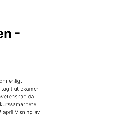
en -
om enligt
j tagit ut examen
emvetenskap då
t kurssamarbete
april Visning av