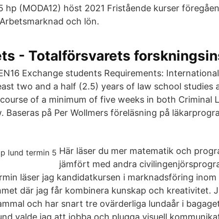
7,5 hp (MODA12) höst 2021 Fristående kurser föregåe
 Arbetsmarknad och lön.
ts - Totalförsvarets forskningsin
EN16 Exchange students Requirements: International
ast two and a half (2.5) years of law school studies a
a course of a minimum of five weeks in both Criminal 
w. Baseras på Per Wollmers föreläsning på läkarprogr
Här läser du mer matematik och prog
jämfört med andra civilingenjörsprogr
rmin läser jag kandidatkursen i marknadsföring ino
et där jag får kombinera kunskap och kreativitet.
ammal och har snart tre ovärderliga lundaår i bagaget
 Lund valde jag att jobba och plugga visuell kommunikat