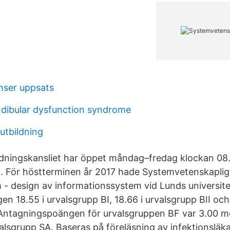
enser uppsats
ibular dysfunction syndrome
utbildning
ldningskansliet har öppet måndag–fredag klockan 08
5. För höstterminen år 2017 hade Systemvetenskaplig
- design av informationssystem vid Lunds universite
 18.55 i urvalsgrupp BI, 18.66 i urvalsgrupp BII och 
 Antagningspoängen för urvalsgruppen BF var 3.00 
alsgrupp SA. Baseras på föreläsning av infektionslä