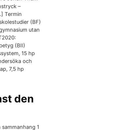
nstryck –
…] Termin
kolestudier (BF)
n gymnasium utan
HT2020:
etyg (BII)
ssystem, 15 hp
undersöka och
ap, 7,5 hp
ast den
lla sammanhang 1