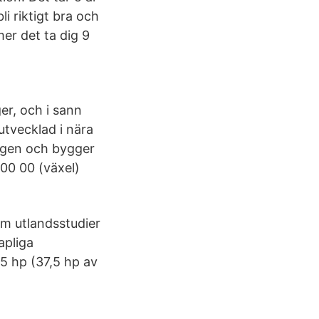
li riktigt bra och
mer det ta dig 9
er, och i sann
utvecklad i nära
ngen och bygger
 00 00 (växel)
om utlandsstudier
apliga
15 hp (37,5 hp av