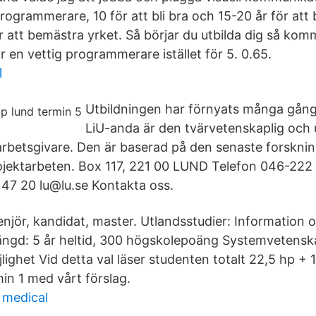
programmerare, 10 för att bli bra och 15-20 år för att b
ör att bemästra yrket. Så börjar du utbilda dig så kom
r en vettig programmerare istället för 5. 0.65.
1
Utbildningen har förnyats många gång
LiU-anda är den tvärvetenskaplig och 
rbetsgivare. Den är baserad på den senaste forskni
 projektarbeten. Box 117, 221 00 LUND Telefon 046-222
47 20 lu@lu.se Kontakta oss.
enjör, kandidat, master. Utlandsstudier: Information 
ängd: 5 år heltid, 300 högskolepoäng Systemvetensk
ighet Vid detta val läser studenten totalt 22,5 hp + 
min 1 med vårt förslag.
 medical