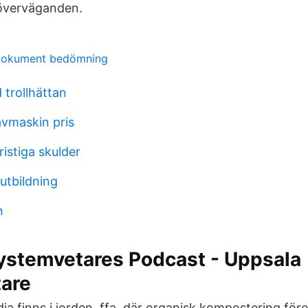
överväganden.
rdokument bedömning
 trollhättan
ävmaskin pris
ristiga skulder
utbildning
n
ystemvetares Podcast - Uppsala
are
ia finns i jorden, ffa. där organisk kompostering fö