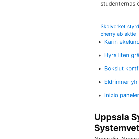
studenternas 
Skolverket sty
cherry ab aktie
Karin ekelund
Hyra liten gr
Bokslut kortf
Eldrimner yh 
Inizio panele
Uppsala S
Systemvet
Nocardia. Nocard