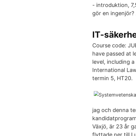
- introduktion, 
gör en ingenjör?
IT-säkerhe
Course code: JU
have passed at le
level, including 
International La
termin 5, HT20.
jag och denna te
kandidatprogramm
Växjö, är 23 år g
flyttade ner till