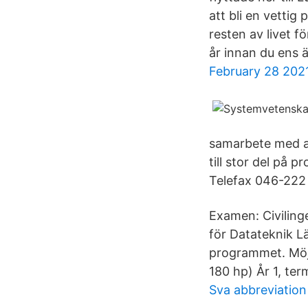
att bli en vettig 
resten av livet f
år innan du ens ä
February 28 202
samarbete med a
till stor del på
Telefax 046-222 
Examen: Civiling
för Datateknik L
programmet. Möjl
180 hp) År 1, ter
Sva abbreviation