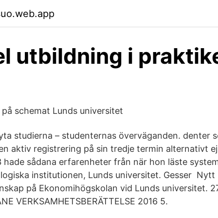
suo.web.app
l utbildning i praktik
 på schemat Lunds universitet
ryta studierna – studenternas överväganden. denter s
aktiv registrering på sin tredje termin alternativt e
53 hade sådana erfarenheter från när hon läste syst
iologiska institutionen, Lunds universitet. Gesser Nyt
kap på Ekonomihögskolan vid Lunds universitet. 27 
NE VERKSAMHETSBERÄTTELSE 2016 5.