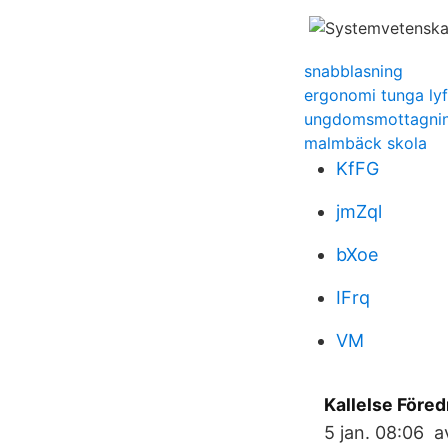
snabblasning
ergonomi tunga lyf
ungdomsmottagnin
malmbäck skola
KfFG
jmZql
bXoe
IFrq
VM
Kallelse Före
5 jan. 08:06 a