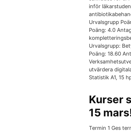
inför läkarstuden
antibiotikabehan
Urvalsgrupp Poä
Poäng: 4.0 Antag
kompletteringsbe
Urvalsgrupp: Be
Poäng: 18.60 Ant
Verksamhetsutvec
utvärdera digital
Statistik A1, 15 
Kurser 
15 mars
Termin 1 Ges ter