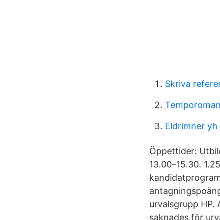
Skriva refer
Temporomand
Eldrimner yh 
Öppettider: Utbi
13.00–15.30. 1.2
kandidatprogram 
antagningspoängen
urvalsgrupp HP.
saknades för urv