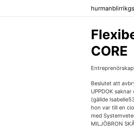
hurmanblirrikg
Flexibe
CORE
Entreprenörskap
Beslutet att avb
UPPDOK saknar en 
(gällde Isabelle
hon var till en c
med Systemvetens
MILJÖBRON SKÅ