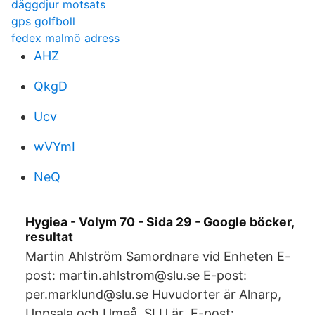
däggdjur motsats
gps golfboll
fedex malmö adress
AHZ
QkgD
Ucv
wVYmI
NeQ
Hygiea - Volym 70 - Sida 29 - Google böcker,
resultat
Martin Ahlström Samordnare vid Enheten E-
post: martin.ahlstrom@slu.se E-post:
per.marklund@slu.se Huvudorter är Alnarp,
Uppsala och Umeå. SLU är E-post: