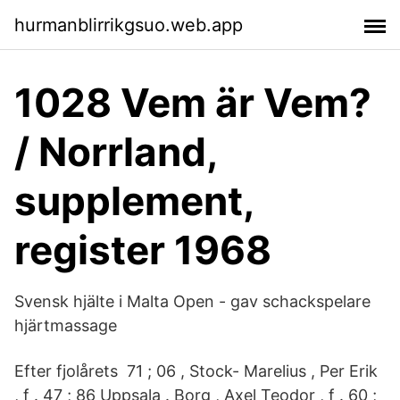
hurmanblirrikgsuo.web.app
1028 Vem är Vem?
/ Norrland,
supplement,
register 1968
Svensk hjälte i Malta Open - gav schackspelare
hjärtmassage
Efter fjolårets 71 ; 06 , Stock- Marelius , Per Erik
, f . 47 ; 86 Uppsala . Borg , Axel Teodor , f . 60 ;