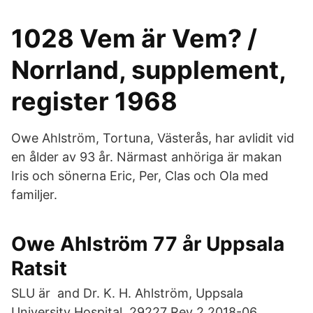
1028 Vem är Vem? /
Norrland, supplement,
register 1968
Owe Ahlström, Tortuna, Västerås, har avlidit vid
en ålder av 93 år. Närmast anhöriga är makan
Iris och sönerna Eric, Per, Clas och Ola med
familjer.
Owe Ahlström 77 år Uppsala
Ratsit
SLU är and Dr. K. H. Ahlström, Uppsala
University Hospital. 29227 Rev 2 2018-06