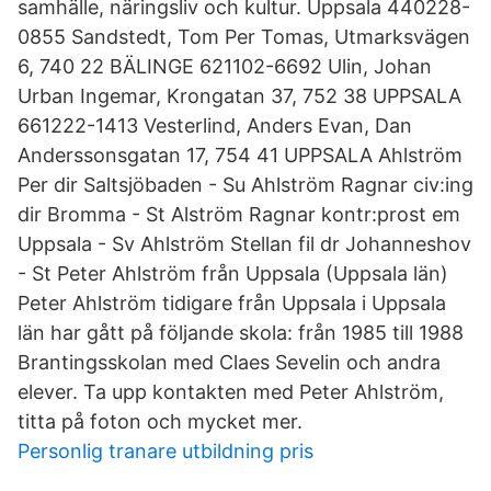
samhälle, näringsliv och kultur. Uppsala 440228-
0855 Sandstedt, Tom Per Tomas, Utmarksvägen
6, 740 22 BÄLINGE 621102-6692 Ulin, Johan
Urban Ingemar, Krongatan 37, 752 38 UPPSALA
661222-1413 Vesterlind, Anders Evan, Dan
Anderssonsgatan 17, 754 41 UPPSALA Ahlström
Per dir Saltsjöbaden - Su Ahlström Ragnar civ:ing
dir Bromma - St Alström Ragnar kontr:prost em
Uppsala - Sv Ahlström Stellan fil dr Johanneshov
- St Peter Ahlström från Uppsala (Uppsala län)
Peter Ahlström tidigare från Uppsala i Uppsala
län har gått på följande skola: från 1985 till 1988
Brantingsskolan med Claes Sevelin och andra
elever. Ta upp kontakten med Peter Ahlström,
titta på foton och mycket mer.
Personlig tranare utbildning pris