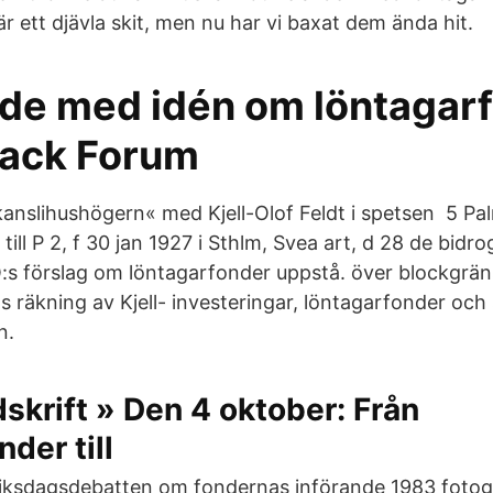
 ett djävla skit, men nu har vi baxat dem ända hit.
de med idén om löntagar
back Forum
kanslihushögern« med Kjell-Olof Feldt i spetsen 5 Pa
ll P 2, f 30 jan 1927 i Sthlm, Svea art, d 28 de bidrog 
O:s förslag om löntagarfonder uppstå. över blockgrän
s räkning av Kjell- investeringar, löntagarfonder och
n.
skrift » Den 4 oktober: Från
der till
iksdagsdebatten om fondernas införande 1983 fotogr