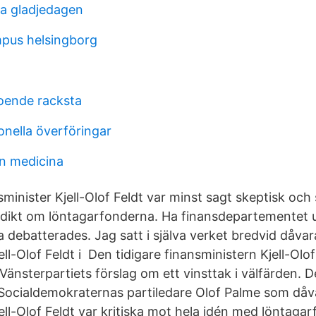
la gladjedagen
mpus helsingborg
oende racksta
onella överföringar
n medicina
inister Kjell-Olof Feldt var minst sagt skeptisk och s
 dikt om löntagarfonderna. Ha finansdepartementet 
 debatterades. Jag satt i själva verket bredvid dåva
ell-Olof Feldt i Den tidigare finansministern Kjell-Olo
änsterpartiets förslag om ett vinsttak i välfärden. D
 Socialdemokraternas partiledare Olof Palme som då
ell-Olof Feldt var kritiska mot hela idén med löntaga