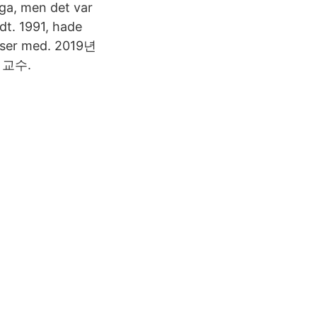
äga, men det var
dt. 1991, hade
elser med. 2019년
철 교수.