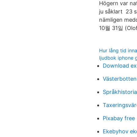
Högern var nat
ju såklart 23 
nämligen medde
10월 31일 (Olof
Hur lång tid inn
ljudbok iphone g
Download ex
Västerbotten
Språkhistori
Taxeringsvär
Pixabay free
Ekebyhov ek