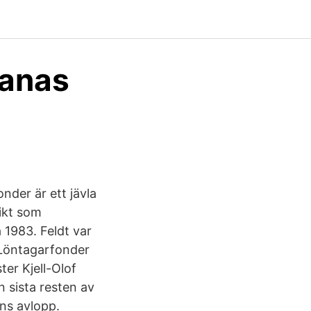
nanas
der är ett jävla
dikt som
 1983. Feldt var
 ”Löntagarfonder
ter Kjell-Olof
n sista resten av
ans avlopp.