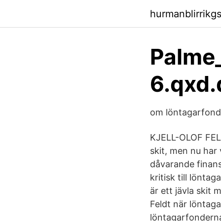
hurmanblirrikg
Palme_
6.qxd.
om löntagarfond
KJELL-OLOF FELDT
skit, men nu har 
dåvarande finans
kritisk till lön
är ett jävla skit
Feldt när löntaga
löntagarfonderna