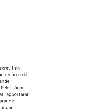
krev i sin
under åren då
rande
f Feldt sågar
et rapporterar
varande
rfonder