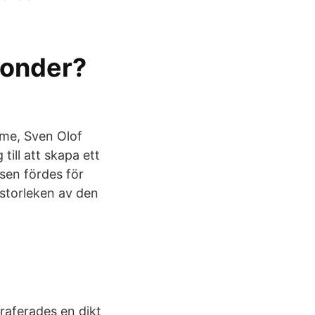
fonder?
lme, Sven Olof
till att skapa ett
sen fördes för
 storleken av den
aferades en dikt