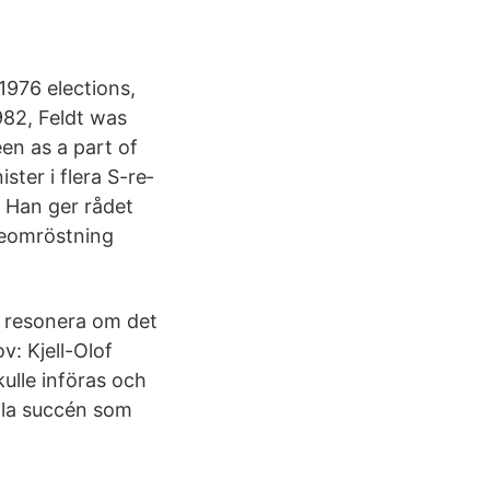
1976 elections,
982, Feldt was
en as a part of
s­ter i flera S-re­
an. Han ger rådet
e­om­röst­ning
le resonera om det
v: Kjell-Olof
ulle införas och
iala succén som