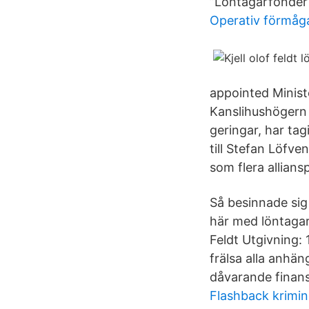
”Löntagarfonder ä
Operativ förmåg
appointed Minist
Kanslihushögern dur
ger­ingar, har tagi
till Ste­fan Löfve
som flera allians­
Så besinnade sig t
här med löntagar
Feldt Utgivning:
frälsa alla anhä
dåvarande finansm
Flashback krimin