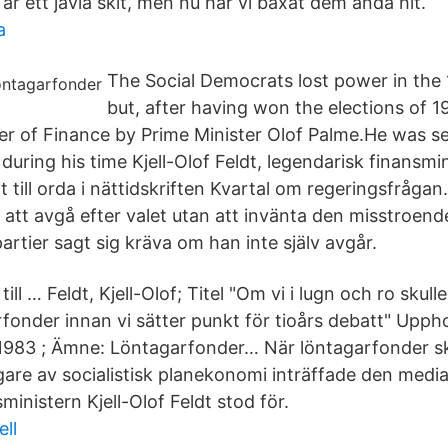
r ett jävla skit, men nu har vi baxat dem ända hit.
a
The Social Democrats lost power in the 
but, after having won the elections of 1
er of Finance by Prime Minister Olof Palme.He was se
ing his time Kjell-Olof Feldt, le­gen­da­risk fi­nans­mi­ni
t till orda i nät­tid­skriften Kvar­tal om re­ger­ings­frå­g
n att avgå ef­ter valet utan att in­vänta den miss­tro­en­d
par­tier sagt sig kräva om han inte själv av­går.
ill … Feldt, Kjell-Olof; Titel "Om vi i lugn och ro skul
fonder innan vi sätter punkt för tioårs debatt" Uppho
 1983 ; Ämne: Löntagarfonder… När löntagarfonder sk
ngare av socialistisk planekonomi inträffade den med
inistern Kjell-Olof Feldt stod för.
ell