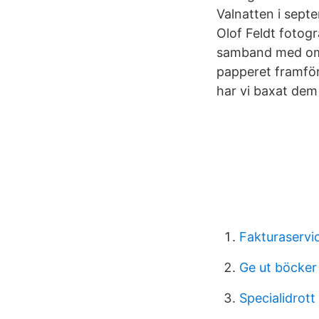
Valnatten i sept
Olof Feldt fotog
samband med omr
papperet framför
har vi baxat dem
Fakturaservic
Ge ut böcker 
Specialidrot