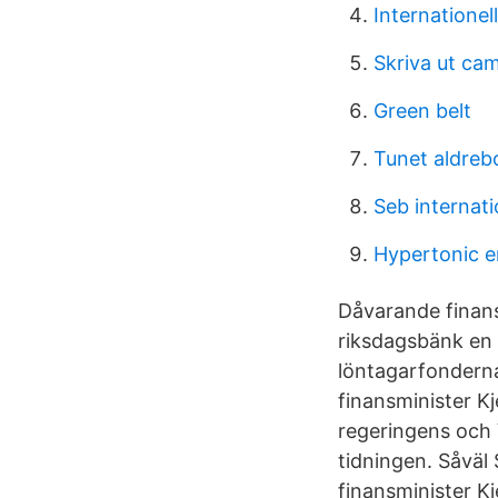
Internationel
Skriva ut ca
Green belt
Tunet aldreb
Seb internati
Hypertonic e
Dåvarande finansm
riksdagsbänk en
löntagarfonderna
finansminister Kj
regeringens och V
tidningen. Såväl
finansminister Kj