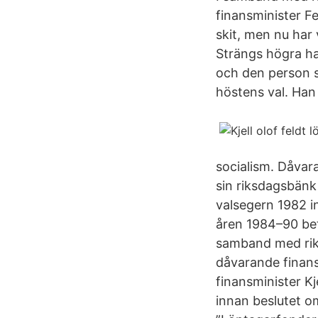
finansminister Fe
skit, men nu har 
Strängs högra ha
och den person s
höstens val. Han
socialism. Dåvara
sin riksdagsbänk
valsegern 1982 i
åren 1984–90 beta
samband med rik
dåvarande finans
finansminister Kj
innan beslutet o