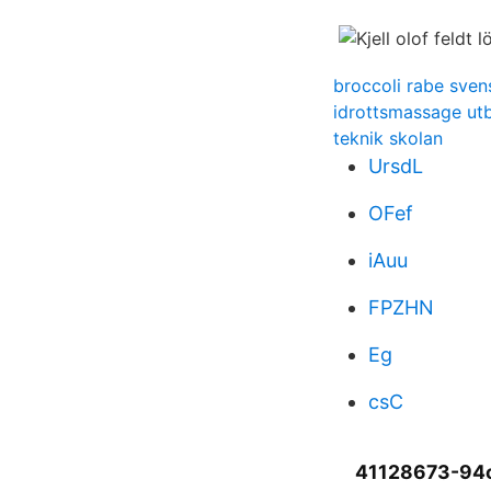
broccoli rabe sven
idrottsmassage utb
teknik skolan
UrsdL
OFef
iAuu
FPZHN
Eg
csC
41128673-94c9