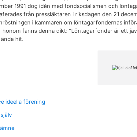
ember 1991 dog idén med fondsocialismen och löntaga
raferades från pressläktaren i riksdagen den 21 dece
östningen i kammaren om löntagarfondernas inför
 honom fanns denna dikt: “Löntagarfonder är ett jäv
 ända hit.
e ideella förening
själv
t ämne