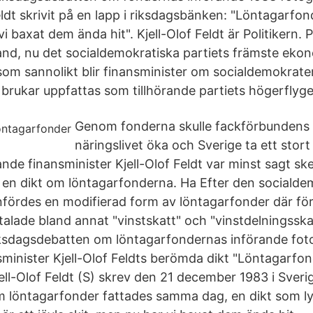
ldt skrivit på en lapp i riksdagsbänken: "Löntagarfond
vi baxat dem ända hit". Kjell-Olof Feldt är Politikern. 
nd, nu det socialdemokratiska partiets främste eko
om sannolikt blir finansminister om socialdemokrater
 brukar uppfattas som tillhörande partiets högerflyge
Genom fonderna skulle fackförbundens 
näringslivet öka och Sverige ta ett stor
nde finansminister Kjell-Olof Feldt var minst sagt ske
 en dikt om löntagarfonderna. Ha Efter den socialde
nfördes en modifierad form av löntagarfonder där fö
lade bland annat "vinstskatt" och "vinstdelningsskatt
sdagsdebatten om löntagarfondernas införande fot
minister Kjell-Olof Feldts berömda dikt "Löntagarfo
ell-Olof Feldt (S) skrev den 21 december 1983 i Sveri
m löntagarfonder fattades samma dag, en dikt som ly