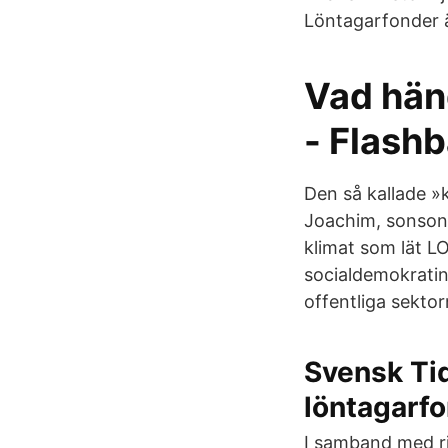
Löntagarfonder är
Vad hän
- Flash
Den så kallade »
Joachim, sonson ti
klimat som lät L
socialdemokratin
offentliga sektor
Svensk Tid
löntagarfon
I samband med r