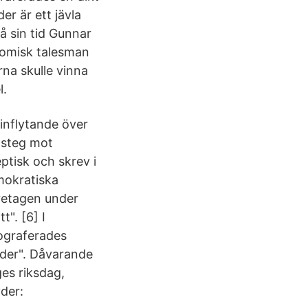
er är ett jävla
På sin tid Gunnar
nomisk talesman
na skulle vinna
l.
inflytande över
t steg mot
ptisk och skrev i
mokratiska
retagen under
". [6] I
ograferades
nder". Dåvarande
ges riksdag,
der: