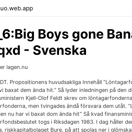
suo.web.app
6:Big Boys gone Ba
qxd - Svenska
er lagen.nu
. Propositionens huvudsakliga Innehåll ”Löntagarfon
vi baxat dem ända hit.” Så lyder inledningen på den 
ministern Kjell-Olof Feldt skrev om löntagarfonderna
tagarfonderna, men tvingades ändå försvara dem utåt.
 men nu har vi baxat dom ända hit” Så kvad finansminis
rfondsbeslutet togs i Riksdagen 1983. I dag håller de
, riskkapitalbolaget Bure, på att spolas ner i glömsk