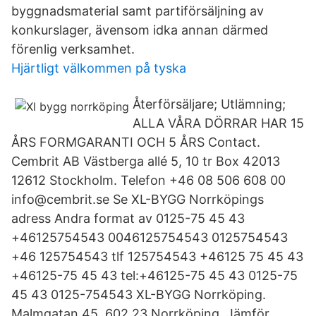
byggnadsmaterial samt partiförsäljning av
konkurslager, ävensom idka annan därmed
förenlig verksamhet.
Hjärtligt välkommen på tyska
Återförsäljare; Utlämning;
ALLA VÅRA DÖRRAR HAR 15
ÅRS FORMGARANTI OCH 5 ÅRS Contact.
Cembrit AB Västberga allé 5, 10 tr Box 42013
12612 Stockholm. Telefon +46 08 506 608 00
info@cembrit.se Se XL-BYGG Norrköpings
adress Andra format av 0125-75 45 43
+46125754543 0046125754543 0125754543
+46 125754543 tlf 125754543 +46125 75 45 43
+46125-75 45 43 tel:+46125-75 45 43 0125-75
45 43 0125-754543 XL-BYGG Norrköping.
Malmgatan 45, 602 23 Norrköping. Jämför