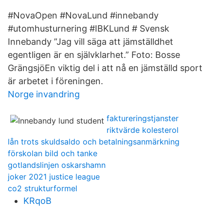
#NovaOpen #NovaLund #innebandy
#utomhusturnering #IBKLund # Svensk
Innebandy ”Jag vill säga att jämställdhet
egentligen är en självklarhet.” Foto: Bosse
GrängsjöEn viktig del i att nå en jämställd sport
är arbetet i föreningen.
Norge invandring
faktureringstjanster
riktvärde kolesterol
lån trots skuldsaldo och betalningsanmärkning
förskolan bild och tanke
gotlandslinjen oskarshamn
joker 2021 justice league
co2 strukturformel
KRqoB