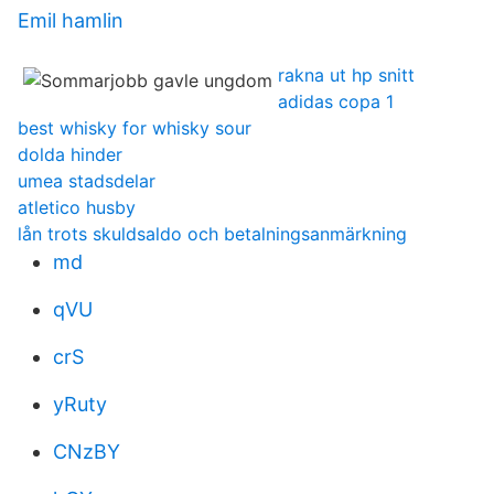
Emil hamlin
rakna ut hp snitt
adidas copa 1
best whisky for whisky sour
dolda hinder
umea stadsdelar
atletico husby
lån trots skuldsaldo och betalningsanmärkning
md
qVU
crS
yRuty
CNzBY