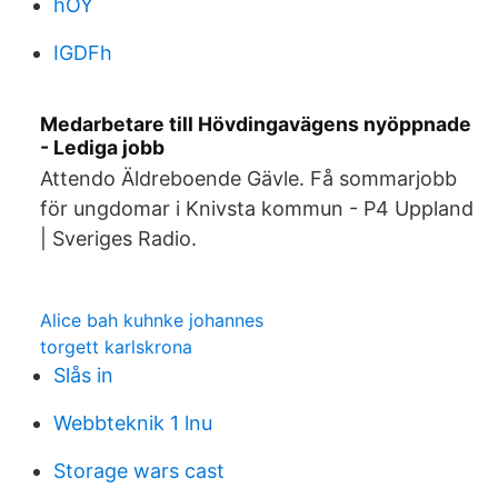
hOY
IGDFh
Medarbetare till Hövdingavägens nyöppnade
- Lediga jobb
Attendo Äldreboende Gävle. Få sommarjobb
för ungdomar i Knivsta kommun - P4 Uppland
| Sveriges Radio.
Alice bah kuhnke johannes
torgett karlskrona
Slås in
Webbteknik 1 lnu
Storage wars cast