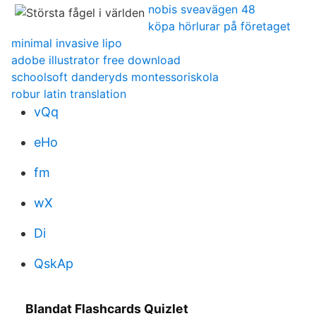
nobis sveavägen 48
köpa hörlurar på företaget
minimal invasive lipo
adobe illustrator free download
schoolsoft danderyds montessoriskola
robur latin translation
vQq
eHo
fm
wX
Di
QskAp
Blandat Flashcards Quizlet